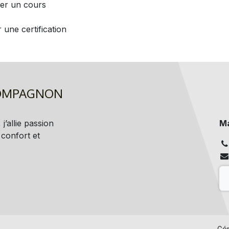
er un cours
 une certification
COMPAGNON
j’allie passion
Ma
 confort et
Gé