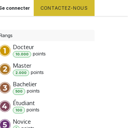
Se connecter
CONTACTEZ-NOUS
Rangs
Docteur
point
s
10.000
Master
point
s
2.000
Bachelier
point
s
500
Étudiant
point
s
100
Novice