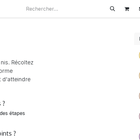
Rendez-vous
nis. Récoltez
forme
 d'atteindre
 ?
 des étapes
ints ?