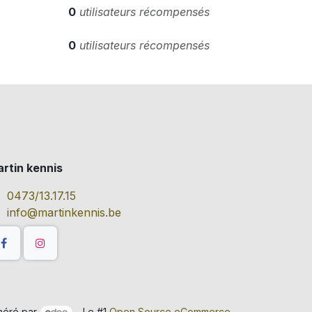
0
utilisateurs récompensés
0
utilisateurs récompensés
rtin kennis
0473/13.17.15
info@martinkennis.be
néré par
- Le #1
Open Source eCommerce