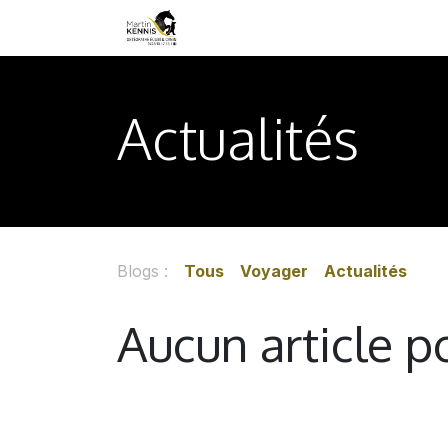
SE RENDRE AU CONTENU
Accueil
Tarifs
Déroulement
Actualités
Blogs :
Tous
Voyager
Actualités
Aucun article 