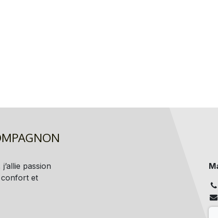
COMPAGNON
j’allie passion
Ma
 confort et